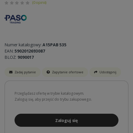
(0 opinii)
Numer katalogowy:
A15PAB 535
EAN:
5902012693087
BLOZ:
9090017
Zadaj pytanie
Zapytanie ofertowe
Udostępnij
Przeglądasz ofertę w trybie katalogowym.
Zaloguj się, aby przejść do trybu zakupowego.
Zaloguj się