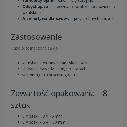
Samoprzylepne
– łatwa i szybka aplikacja
Oddychające
– zapewniają komfort i odpowiednią
wentylację
Alternatywa dla szwów
– przy drobnych urazach
Zastosowanie
Paski przeznaczone są do:
zamykania drobnych ran i skaleczeń
zbliżania krawędzi skóry po urazach
wspomagania procesu gojenia
Zawartość opakowania – 8
sztuk
5 × paski – 3 × 75 mm
3 × paski – 6,4 × 80 mm