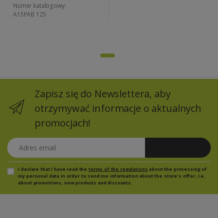
Numer katalogowy:
A15PAB 125
Zapisz się do Newslettera, aby
otrzymywać informacje o aktualnych
promocjach!
Adres email
Zapisz się
I declare that I have read the
terms of the regulations
about the processing of
my personal data in order to send me information about the store's offer, i.e.
about promotions, new products and discounts.