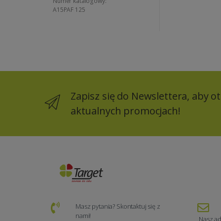
Numer katalogowy:
A15PAF 125
Zapisz się do Newslettera, aby 
aktualnych promocjach!
Masz pytania? Skontaktuj się z
nami!
Nasz ad