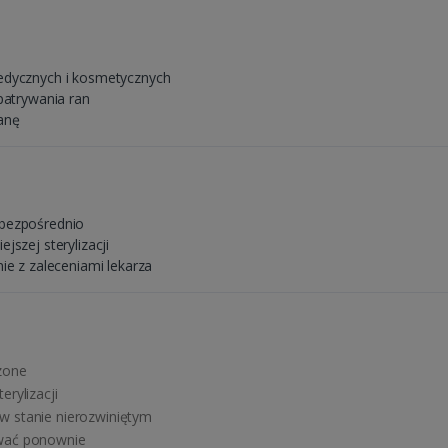
edycznych i kosmetycznych
patrywania ran
anę
 bezpośrednio
jszej sterylizacji
ie z zaleceniami lekarza
zone
rylizacji
w stanie nierozwiniętym
ywać ponownie