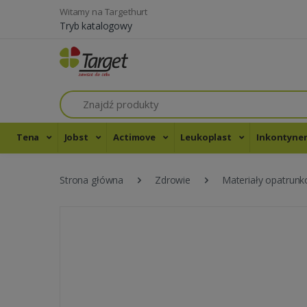
Witamy na Targethurt
Tryb katalogowy
Szukaj
Tena
Jobst
Actimove
Leukoplast
Inkontyne
Strona główna
Zdrowie
Materiały opatrun