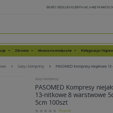
BIURO OBSŁUGI KLIENTA tel: (+48) 74 840 50 3
ncja
Zdrowie
Akcesoria medyczne
Pielęgnacja i higie
kowe
Gazy i kompresy
PASOMED Kompresy niejałowe 13-
Gazy i kompresy
PASOMED Kompresy niejał
13-nitkowe 8 warstwowe 5
5cm 100szt
(0 opinii)