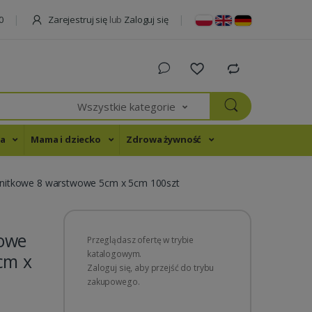
Zarejestruj się
lub
Zaloguj się
0
Wszystkie kategorie
na
Mama i dziecko
Zdrowa żywność
nitkowe 8 warstwowe 5cm x 5cm 100szt
owe
Przeglądasz ofertę w trybie
katalogowym.
cm x
Zaloguj się, aby przejść do trybu
zakupowego.