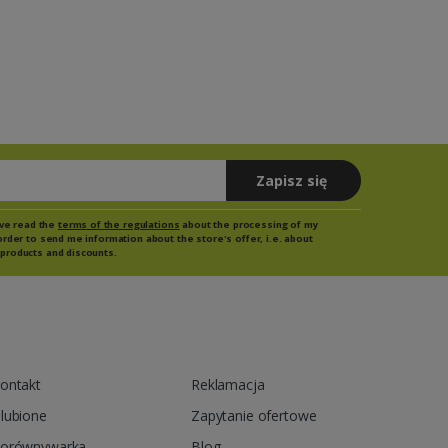
Zapisz się
have read the
terms of the regulations
about the processing of my
order to send me information about the store's offer, i.e. about
products and discounts.
ontakt
Reklamacja
lubione
Zapytanie ofertowe
orównywarka
Blog