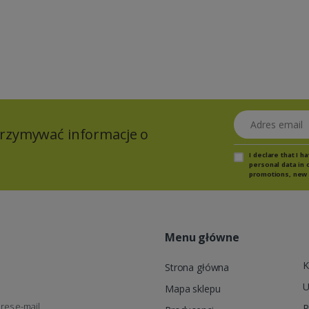
Adres email
otrzymywać informacje o
I declare that I 
personal data in 
promotions, new 
Menu główne
K
Strona główna
U
Mapa sklepu
res e-mail
P