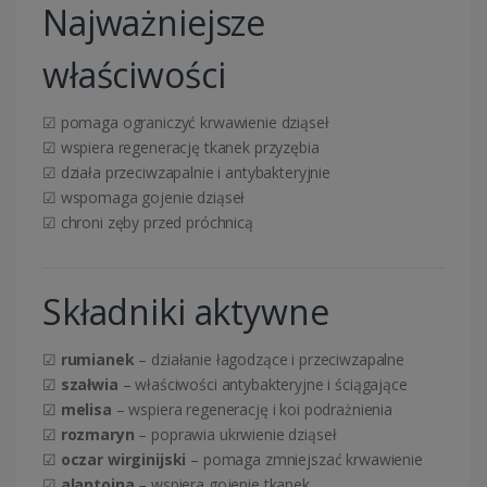
Najważniejsze
właściwości
☑ pomaga ograniczyć krwawienie dziąseł
☑ wspiera regenerację tkanek przyzębia
☑ działa przeciwzapalnie i antybakteryjnie
☑ wspomaga gojenie dziąseł
☑ chroni zęby przed próchnicą
Składniki aktywne
☑
rumianek
– działanie łagodzące i przeciwzapalne
☑
szałwia
– właściwości antybakteryjne i ściągające
☑
melisa
– wspiera regenerację i koi podrażnienia
☑
rozmaryn
– poprawia ukrwienie dziąseł
☑
oczar wirginijski
– pomaga zmniejszać krwawienie
☑
alantoina
– wspiera gojenie tkanek