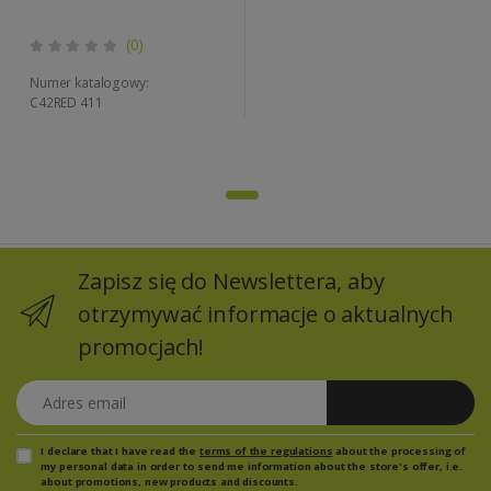
(0)
Numer katalogowy:
C42RED 411
Zapisz się do Newslettera, aby
otrzymywać informacje o aktualnych
promocjach!
Adres email
Zapisz się
I declare that I have read the
terms of the regulations
about the processing of
my personal data in order to send me information about the store's offer, i.e.
about promotions, new products and discounts.