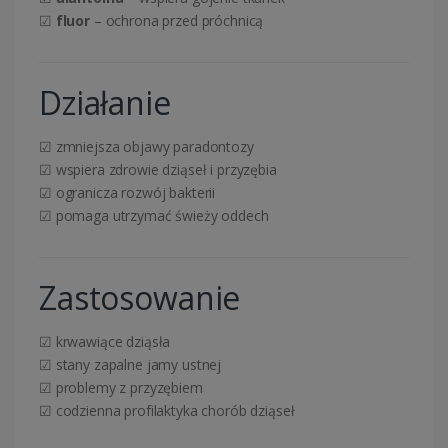
☑
fluor
– ochrona przed próchnicą
Działanie
☑ zmniejsza objawy paradontozy
☑ wspiera zdrowie dziąseł i przyzębia
☑ ogranicza rozwój bakterii
☑ pomaga utrzymać świeży oddech
Zastosowanie
☑ krwawiące dziąsła
☑ stany zapalne jamy ustnej
☑ problemy z przyzębiem
☑ codzienna profilaktyka chorób dziąseł