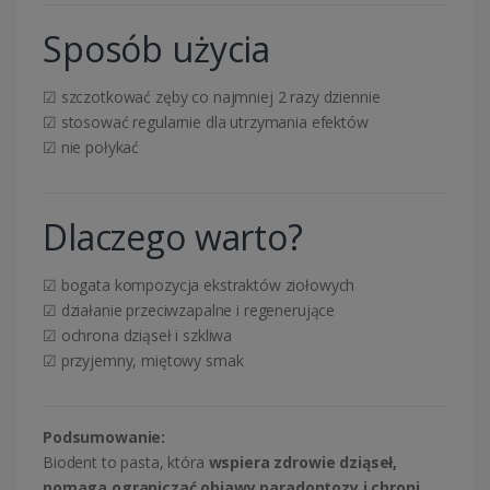
Sposób użycia
☑ szczotkować zęby co najmniej 2 razy dziennie
☑ stosować regularnie dla utrzymania efektów
☑ nie połykać
Dlaczego warto?
☑ bogata kompozycja ekstraktów ziołowych
☑ działanie przeciwzapalne i regenerujące
☑ ochrona dziąseł i szkliwa
☑ przyjemny, miętowy smak
Podsumowanie:
Biodent to pasta, która
wspiera zdrowie dziąseł,
pomaga ograniczać objawy paradontozy i chroni