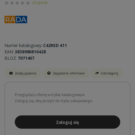
(0 opinii)
Numer katalogowy:
C42RED 411
EAN:
3838980810428
BLOZ:
7071407
Zadaj pytanie
Zapytanie ofertowe
Udostępnij
Przeglądasz ofertę w trybie katalogowym.
Zaloguj się, aby przejść do trybu zakupowego.
Zaloguj się