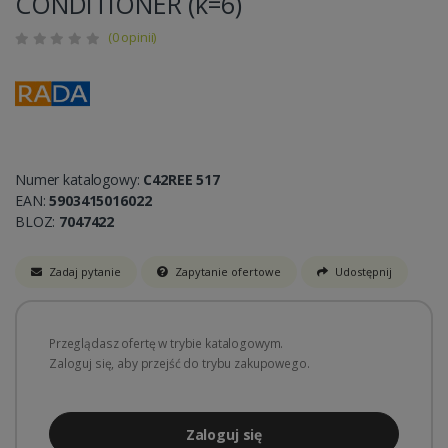
CONDITIONER (k=6)
(0 opinii)
Numer katalogowy:
C42REE 517
EAN:
5903415016022
BLOZ:
7047422
Zadaj pytanie
Zapytanie ofertowe
Udostępnij
Przeglądasz ofertę w trybie katalogowym.
Zaloguj się, aby przejść do trybu zakupowego.
Zaloguj się