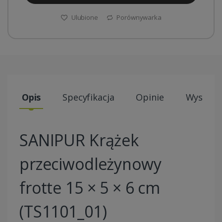
Ulubione
Porównywarka
Opis
Specyfikacja
Opinie
Wysyłki
SANIPUR Krążek
przeciwodleżynowy
frotte 15 × 5 × 6 cm
(TS1101_01)