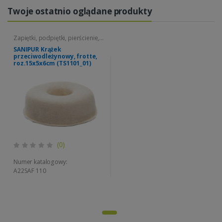
Twoje ostatnio oglądane produkty
Zapiętki, podpiętki, pierścienie,
poduszki ochronne
SANIPUR Krążek
przeciwodleżynowy, frotte,
roz.15x5x6cm (TS1101_01)
(0)
Numer katalogowy:
A22SAF 110