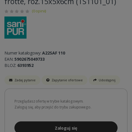
frotte, roz.15x5x6cm (TS1101_01)
(0 opinii)
Numer katalogowy:
A22SAF 110
EAN:
5902675049733
BLOZ:
6393952
Zadaj pytanie
Zapytanie ofertowe
Udostępnij
Przeglądasz ofertę w trybie katalogowym.
Zaloguj się, aby przejść do trybu zakupowego.
Zaloguj się