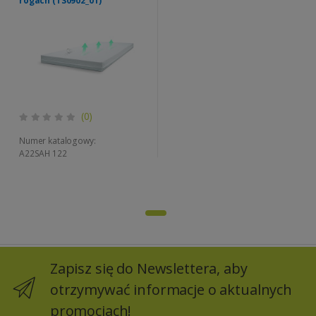
rogach (TS0902_01)
(0)
Numer katalogowy:
A22SAH 122
Zapisz się do Newslettera, aby
otrzymywać informacje o aktualnych
promocjach!