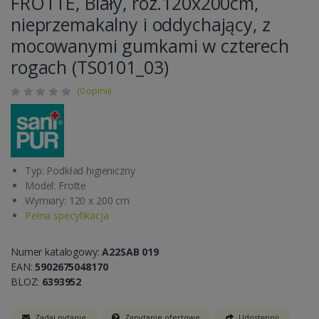
FROTTE, Biały, roz.120x200cm,
nieprzemakalny i oddychający, z
mocowanymi gumkami w czterech
rogach (TS0101_03)
(0 opinii)
Typ: Podkład higieniczny
Model: Frotte
Wymiary: 120 x 200 cm
Pełna specyfikacja
Numer katalogowy:
A22SAB 019
EAN:
5902675048170
BLOZ:
6393952
Zadaj pytanie
Zapytanie ofertowe
Udostępnij