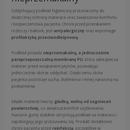
Oddychający podkład higieniczny przeznaczony do
skutecznej ochrony materaca oraz zwiększenia komfortu
i bezpieczeństwa pacjenta. Chroni przed przenikaniem
roztoczy i bakterii, jest
antyalergiczny
oraz wspomaga
profilaktykę przeciwodleżynową
.
Podkład posiada
nieprzemakalną, a jednocześnie
paroprzepuszczalną membranę PU
, która zabezpiecza
materac przed wsiąkaniem płynów, pozwalając
jednocześnie skórze oddychać. Dzięki temu skóra
pacjenta pozostaje sucha, dotleniona i mniej narażona na
podrażnienia.
Miękki materiał tworzy
gładką, wolną od zagnieceń
powierzchnię
, co zwiększa komfort użytkowania.
Narożne gumy stabilnie utrzymują podkład na materacu i
zapobiegają jego przesuwaniu się. Produkt dodatkowo
chroni pacjenta przed
reinfekcją
, szczególnie w