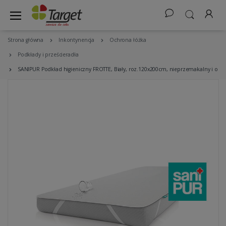
Strona główna
Inkontynencja
Ochrona łóżka
Podkłady i prześcieradła
SANIPUR Podkład higieniczny FROTTE, Biały, roz.120x200cm, nieprzemakalny i od