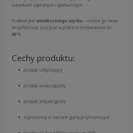
warunkach szpitalnych i opiekuńczych.
Podkład jest
wielokrotnego użytku
– można go łatwo
dezynfekować oraz prać w pralce w temperaturze do
95°C
.
Cechy produktu:
produkt oddychający
produkt wodoodporny
produkt antyalergiczny
wyposażony w narożne gumy przytrzymujące
możliwość dezynfekcji i prania do 95°C