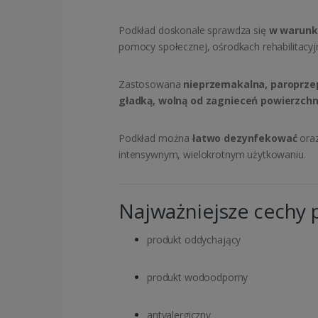
Podkład doskonale sprawdza się
w warun
pomocy społecznej, ośrodkach rehabilitacyj
Zastosowana
nieprzemakalna, paroprz
gładką, wolną od zagnieceń powierzchn
Podkład można
łatwo dezynfekować
ora
intensywnym, wielokrotnym użytkowaniu.
Najważniejsze cechy 
produkt oddychający
produkt wodoodporny
antyalergiczny