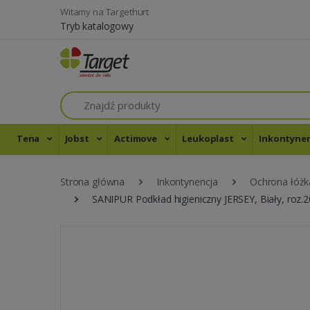
Witamy na Targethurt
Tryb katalogowy
Szukaj
Tena
Jobst
Actimove
Leukoplast
Inkontyne
Strona główna
Inkontynencja
Ochrona łóżk
SANIPUR Podkład higieniczny JERSEY, Biały, ro