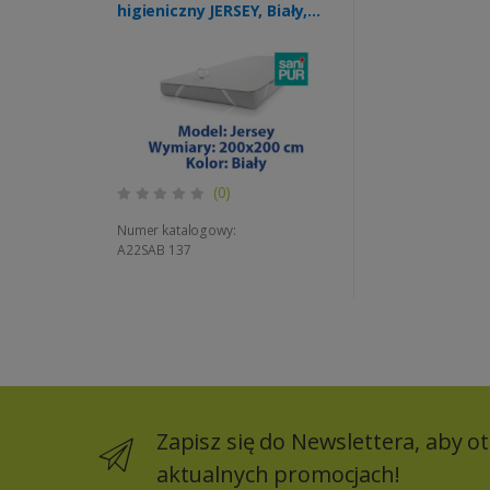
higieniczny JERSEY, Biały,
roz.200x200cm,
nieprzemakalny i
oddychający, z
mocowanymi gumkami w
czterech rogach
(TS0102_07)
(0)
Numer katalogowy:
A22SAB 137
Zapisz się do Newslettera, aby 
aktualnych promocjach!