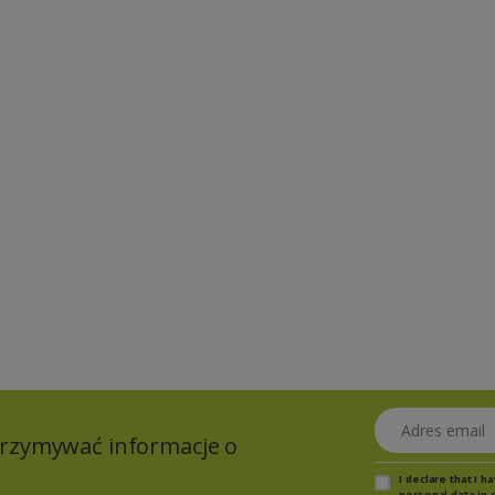
Adres email
otrzymywać informacje o
I declare that I 
personal data in 