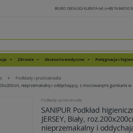
BIURO OBSŁUGI KLIENTA tel: (+48) 74 840 50 3
ncja
Zdrowie
Akcesoria medyczne
Pielęgnacja i higie
a
Podkłady i prześcieradła
z.200x200cm, nieprzemakalny i oddychający, z mocowanymi gumkami w 
Podkłady i prześcieradła
SANIPUR Podkład higienicz
JERSEY, Biały, roz.200x200
nieprzemakalny i oddychają