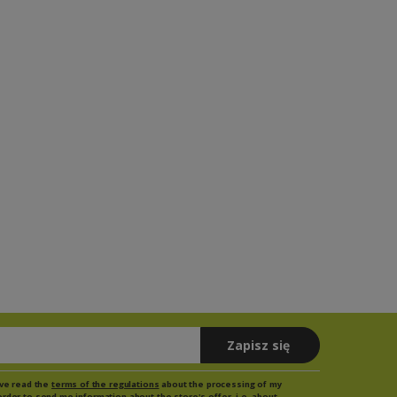
Zapisz się
have read the
terms of the regulations
about the processing of my
order to send me information about the store's offer, i.e. about