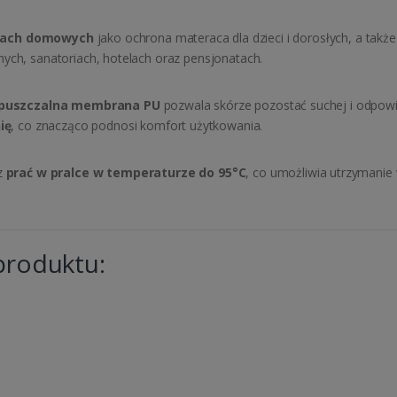
kach domowych
jako ochrona materaca dla dzieci i dorosłych, a takż
nych, sanatoriach, hotelach oraz pensjonatach.
epuszczalna membrana PU
pozwala skórze pozostać suchej i odpowie
ię
, co znacząco podnosi komfort użytkowania.
z
prać w pralce w temperaturze do 95°C
, co umożliwia utrzymanie
produktu: