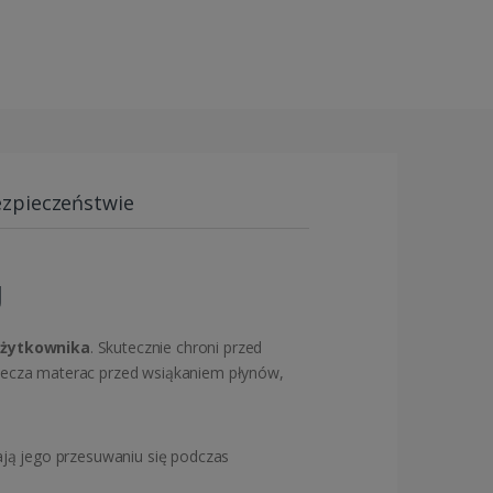
ezpieczeństwie
U
użytkownika
. Skutecznie chroni przed
iecza materac przed wsiąkaniem płynów,
gają jego przesuwaniu się podczas