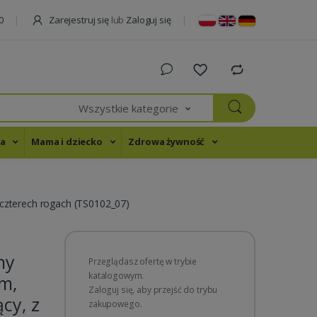
Zarejestruj się
lub
Zaloguj się
0
Wszystkie kategorie
na
Mama i dziecko
Zdrowa żywność
czterech rogach (TS0102_07)
ny
Przeglądasz ofertę w trybie
katalogowym.
cm,
Zaloguj się, aby przejść do trybu
cy, z
zakupowego.