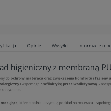
yfikacja
Opinie
Wysyłki
Informacje o b
ad higieniczny z membraną P
zony do
ochrony materaca oraz zwiększenia komfortu i higieny 
yalergiczny
i wspomaga
profilaktykę przeciwodleżynową
. Zabezp
e oddychanie.
 mocujące
, które stabilnie utrzymują podkład na materacu i zapobie