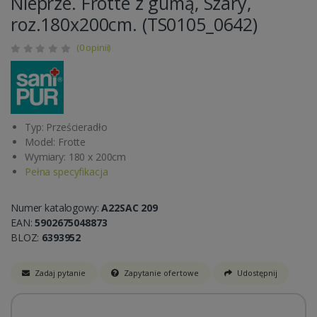
Nieprze. Frotte z gumą, Szary,
roz.180x200cm. (TS0105_0642)
(0 opinii)
Typ: Prześcieradło
Model: Frotte
Wymiary: 180 x 200cm
Pełna specyfikacja
Numer katalogowy:
A22SAC 209
EAN:
5902675048873
BLOZ:
6393952
Zadaj pytanie
Zapytanie ofertowe
Udostępnij