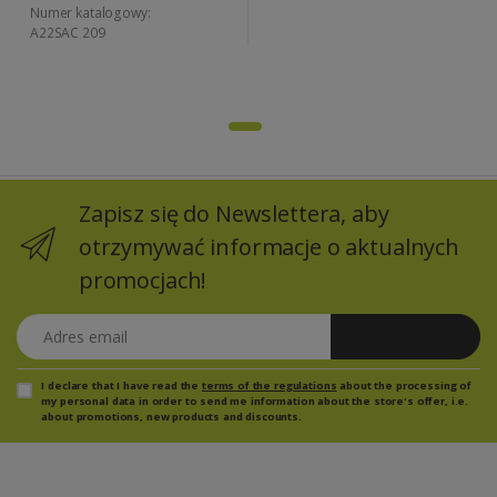
Numer katalogowy:
A22SAC 209
Zapisz się do Newslettera, aby
otrzymywać informacje o aktualnych
promocjach!
Adres email
Zapisz się
I declare that I have read the
terms of the regulations
about the processing of
my personal data in order to send me information about the store's offer, i.e.
about promotions, new products and discounts.