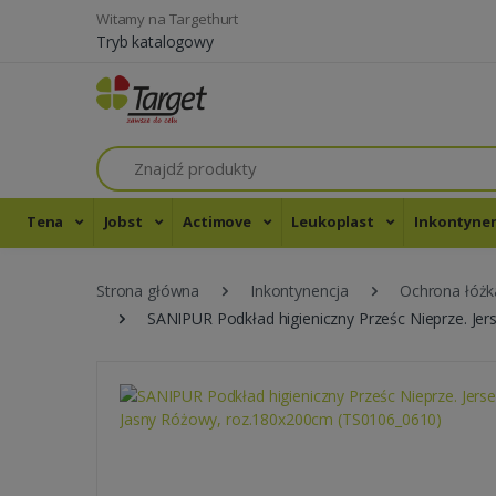
Witamy na Targethurt
Tryb katalogowy
Szukaj
Tena
Jobst
Actimove
Leukoplast
Inkontyne
Strona główna
Inkontynencja
Ochrona łóżk
SANIPUR Podkład higieniczny Prześc Nieprze. Je