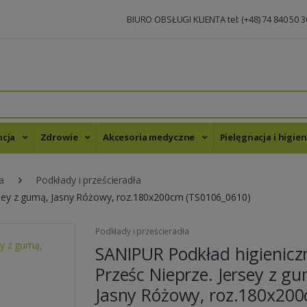
BIURO OBSŁUGI KLIENTA tel: (+48) 74 840 50 3
ncja
Zdrowie
Akcesoria medyczne
Pielęgnacja i higie
a
Podkłady i prześcieradła
rsey z gumą, Jasny Różowy, roz.180x200cm (TS0106_0610)
Podkłady i prześcieradła
SANIPUR Podkład higienicz
Prześc Nieprze. Jersey z gu
Jasny Różowy, roz.180x20