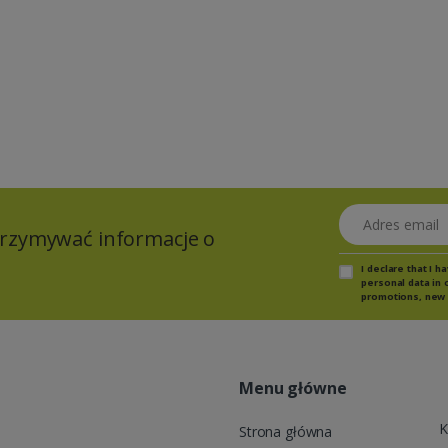
Adres email
otrzymywać informacje o
I declare that I 
personal data in 
promotions, new 
Menu główne
K
Strona główna