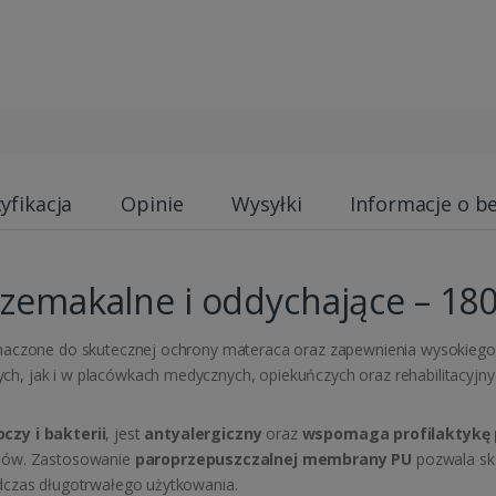
yfikacja
Opinie
Wysyłki
Informacje o b
rzemakalne i oddychające – 18
znaczone do skutecznej ochrony materaca oraz zapewnienia wysokieg
, jak i w placówkach medycznych, opiekuńczych oraz rehabilitacyjny
czy i bakterii
, jest
antyalergiczny
oraz
wspomaga profilaktykę
ynów. Zastosowanie
paroprzepuszczalnej membrany PU
pozwala sk
dczas długotrwałego użytkowania.