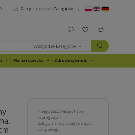
Zarejestruj się
lub
Zaloguj się
0
Wszystkie kategorie
na
Mama i dziecko
Zdrowa żywność
ny
Przeglądasz ofertę w trybie
katalogowym.
mą,
Zaloguj się, aby przejść do trybu
0cm
zakupowego.