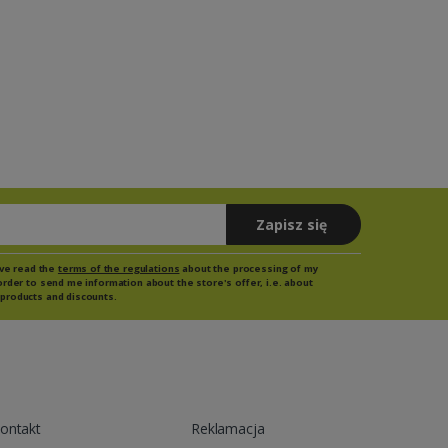
Zapisz się
have read the
terms of the regulations
about the processing of my
order to send me information about the store's offer, i.e. about
products and discounts.
ontakt
Reklamacja