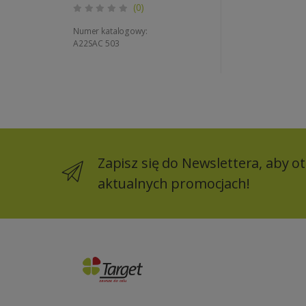
(0)
Numer katalogowy:
A22SAC 503
Zapisz się do Newslettera, aby 
aktualnych promocjach!