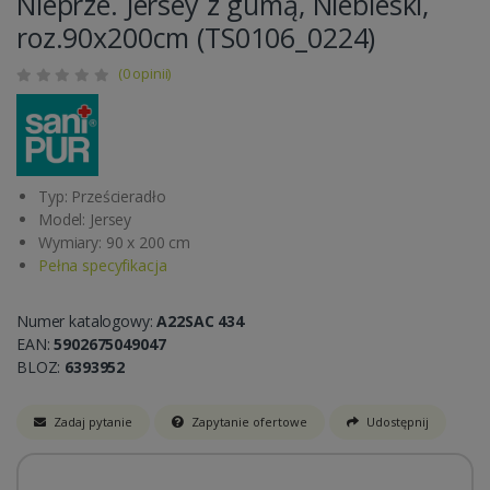
Nieprze. Jersey z gumą, Niebieski,
roz.90x200cm (TS0106_0224)
(0 opinii)
Typ: Prześcieradło
Model: Jersey
Wymiary: 90 x 200 cm
Pełna specyfikacja
Numer katalogowy:
A22SAC 434
EAN:
5902675049047
BLOZ:
6393952
Zadaj pytanie
Zapytanie ofertowe
Udostępnij