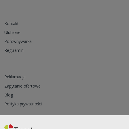
Kontakt
Ulubione
Porównywarka
Regulamin
Reklamacja
Zapytanie ofertowe
Blog
Polityka prywatności
Oprogramowanie sklepu internetowego dostarcza
CStore.pl