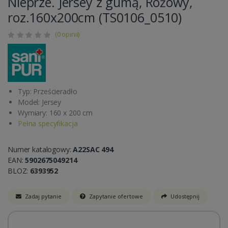
Nieprze. Jersey z gumą, Różowy,
roz.160x200cm (TS0106_0510)
(0 opinii)
Typ: Prześcieradło
Model: Jersey
Wymiary: 160 x 200 cm
Pełna specyfikacja
Numer katalogowy:
A22SAC 494
EAN:
5902675049214
BLOZ:
6393952
Zadaj pytanie
Zapytanie ofertowe
Udostępnij