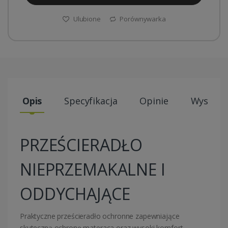
Ulubione
Porównywarka
Opis
Specyfikacja
Opinie
Wysyłki
PRZEŚCIERADŁO
NIEPRZEMAKALNE I
ODDYCHAJĄCE
Praktyczne prześcieradło ochronne zapewniające
skuteczną ochronę materaca oraz wysoki komfort