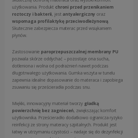
użytkowania. Produkt
chroni przed przenikaniem
roztoczy i bakterii
, jest
antyalergiczny
oraz
wspomaga profilaktykę przeciwodleżynową
.
Skutecznie zabezpiecza materac przed wsiąkaniem
płynów.
Zastosowanie
paroprzepuszczalnej membrany PU
pozwala skórze oddychać – pozostaje ona sucha,
dotleniona i wolna od podrażnień nawet podczas
długotrwałego użytkowania. Gumka wszyta w tunelu
zapewnia idealne dopasowanie do materaca i zapobiega
zsuwaniu się prześcieradła podczas snu.
Miękki, innowacyjny materiał tworzy
gładką
powierzchnię bez zagnieceń
, zwiększając komfort
użytkownika. Prześcieradło dodatkowo ogranicza ryzyko
reinfekcji ze strony materacy szpitalnych. Produkt jest
łatwy w utrzymaniu czystości – nadaje się do dezynfekcji