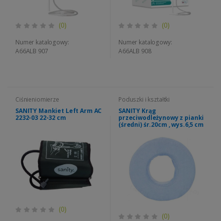
(0)
(0)
Numer katalogowy:
Numer katalogowy:
A66ALB 907
A66ALB 908
Ciśnieniomierze
Poduszki i kształtki
SANITY Mankiet Left Arm AC
SANITY Krąg
2232-03 22-32 cm
przeciwodleżynowy z pianki
(średni) śr.20cm , wys.6,5 cm
(0)
(0)