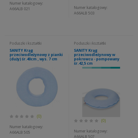
Numer katalogowy:
Numer katalogowy:
A66ALB 021
A66ALB 503
Poduszki i kształtki
Poduszki i kształtki
SANITY Krąg
SANITY Krąg
przeciwodleżynowy z pianki
przeciwodleżynowy w
(duży) śr.40cm , wys. 7 cm
pokrowcu - pompowany
śr.42,5 cm
(0)
(0)
Numer katalogowy:
Numer katalogowy:
A66ALB 505
A66ALB 507