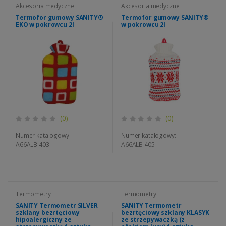
Akcesoria medyczne
Akcesoria medyczne
Termofor gumowy SANITY®
Termofor gumowy SANITY®
EKO w pokrowcu 2l
w pokrowcu 2l
(0)
(0)
Numer katalogowy:
Numer katalogowy:
A66ALB 403
A66ALB 405
Termometry
Termometry
SANITY Termometr SILVER
SANITY Termometr
szklany bezrtęciowy
bezrtęciowy szklany KLASYK
hipoalergiczny ze
ze strzepywaczką (z