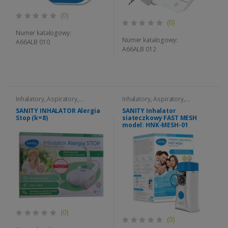
(0)
(0)
Numer katalogowy:
Numer katalogowy:
A66ALB 010
A66ALB 012
Inhalatory, Aspiratory,
Inhalatory, Aspiratory,
Nebulizatory
Nebulizatory
SANITY INHALATOR Alergia
SANITY Inhalator
Stop (k=8)
siateczkowy FAST MESH
model: HNK-MESH-01
(0)
(0)