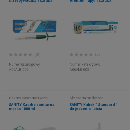
strzepywaczką 1 sztuka
efektem lupy) 1 sztuka
(0)
(0)
Numer katalogowy:
Numer katalogowy:
A66ALB 602
A66ALB 603
Baseny sanitarne i kaczki
Akcesoria medyczne
SANITY Kaczka sanitarna
SANITY Kubek " Standard "
męska 1000 ml
do jedzenia i picia