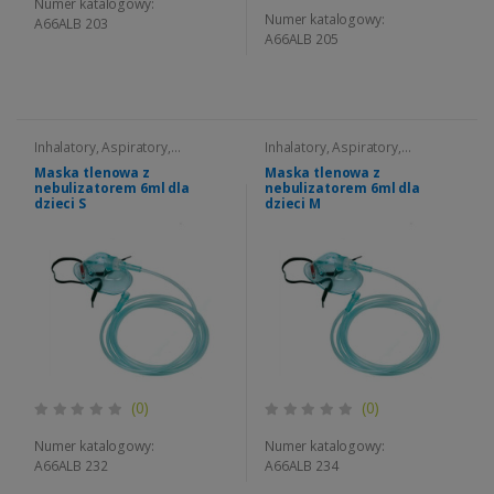
Numer katalogowy:
Numer katalogowy:
A66ALB 203
A66ALB 205
Inhalatory, Aspiratory,
Inhalatory, Aspiratory,
Nebulizatory
Nebulizatory
Maska tlenowa z
Maska tlenowa z
nebulizatorem 6ml dla
nebulizatorem 6ml dla
dzieci S
dzieci M
(0)
(0)
Numer katalogowy:
Numer katalogowy:
A66ALB 232
A66ALB 234