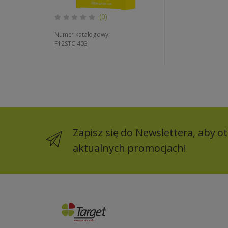
(0)
Numer katalogowy:
F12STC 403
Zapisz się do Newslettera, aby 
aktualnych promocjach!