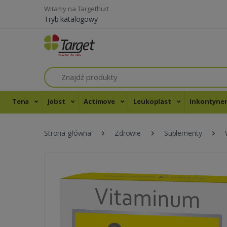
Witamy na Targethurt
Tryb katalogowy
Szukaj
Tena
Jobst
Actimove
Leukoplast
Inkontyne
Strona główna
Zdrowie
Suplementy