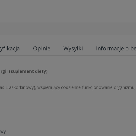
yfikacja
Opinie
Wysyłki
Informacje o b
rgii (suplement diety)
was L-askorbinowy), wspierający codzienne funkcjonowanie organizm
owy