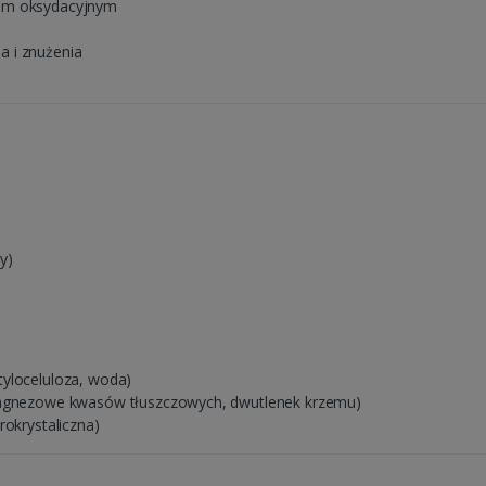
sem oksydacyjnym
 i znużenia
y)
tyloceluloza, woda)
 magnezowe kwasów tłuszczowych, dwutlenek krzemu)
rokrystaliczna)