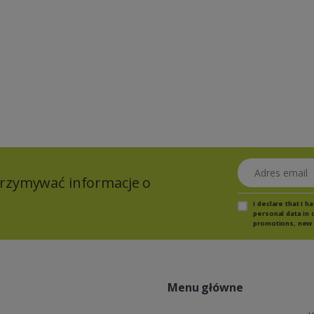
Adres email
otrzymywać informacje o
I declare that I 
personal data in 
promotions, new 
Menu główne