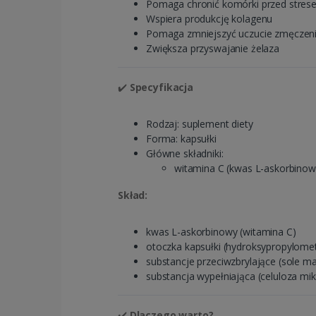
Pomaga chronić komórki przed stre
Wspiera produkcję kolagenu
Pomaga zmniejszyć uczucie zmęczenia
Zwiększa przyswajanie żelaza
✔️
Specyfikacja
Rodzaj: suplement diety
Forma: kapsułki
Główne składniki:
witamina C (kwas L-askorbinow
Skład:
kwas L-askorbinowy (witamina C)
otoczka kapsułki (hydroksypropylome
substancje przeciwzbrylające (sole
substancja wypełniająca (celuloza mik
✔️
Dlaczego warto?