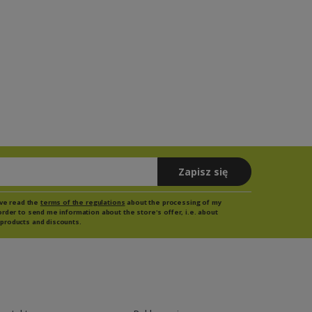
Zapisz się
have read the
terms of the regulations
about the processing of my
order to send me information about the store's offer, i.e. about
products and discounts.