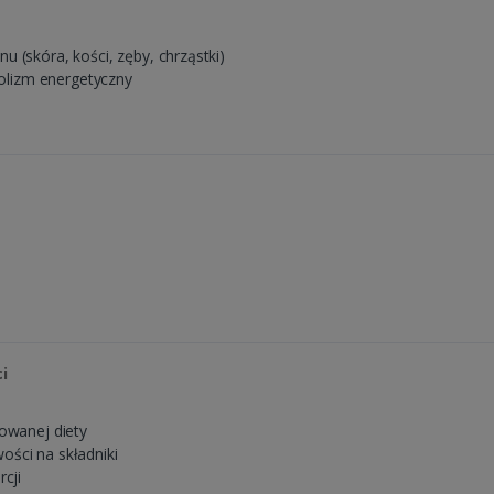
 (skóra, kości, zęby, chrząstki)
lizm energetyczny
i
cowanej diety
ści na składniki
rcji