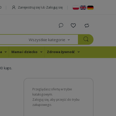
Zarejestruj się
lub
Zaloguj się
0
Wszystkie kategorie
na
Mama i dziecko
Zdrowa żywność
0 kaps.
Przeglądasz ofertę w trybie
katalogowym.
Zaloguj się, aby przejść do trybu
zakupowego.