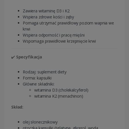
Zawiera witaminę D3 i K2
Wspiera zdrowe kości i zęby
Pomaga utrzymać prawidłowy poziom wapnia we
krwi
Wspiera odporność i pracę mięśni
Wspomaga prawidłowe krzepnięcie krwi
✔️
Specyfikacja
Rodzaj: suplement diety
Forma: kapsułki
Główne składniki:
witamina D3 (cholekalcyferol)
witamina K2 (menachinon)
Skład:
olej słonecznikowy
otoczka kapsułki (żelatyna, glicerol, woda