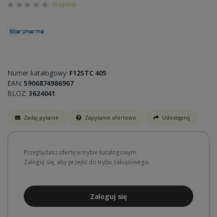
(0 opinii)
Numer katalogowy:
F12STC 405
EAN:
5906874986967
BLOZ:
3624041
Zadaj pytanie
Zapytanie ofertowe
Udostępnij
Przeglądasz ofertę w trybie katalogowym.
Zaloguj się, aby przejść do trybu zakupowego.
Zaloguj się