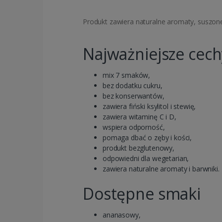
Produkt zawiera naturalne aromaty, suszone
Najważniejsze cec
mix 7 smaków,
bez dodatku cukru,
bez konserwantów,
zawiera fiński ksylitol i stewię,
zawiera witaminę C i D,
wspiera odporność,
pomaga dbać o zęby i kości,
produkt bezglutenowy,
odpowiedni dla wegetarian,
zawiera naturalne aromaty i barwniki.
Dostępne smaki
ananasowy,