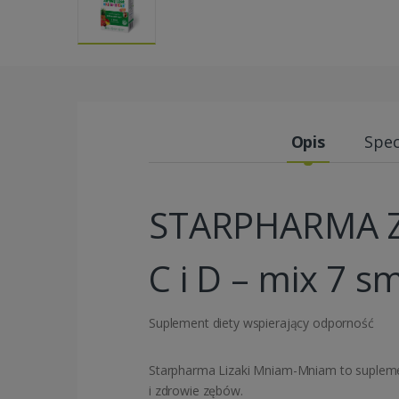
Opis
Spec
STARPHARMA Z
C i D – mix 7 
Suplement diety wspierający odporność
Starpharma Lizaki Mniam-Mniam to suplement
i zdrowie zębów.