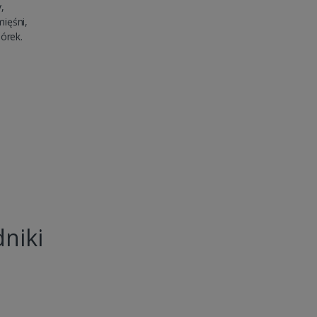
,
ięśni,
órek.
dniki