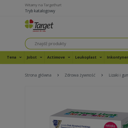
Witamy na Targethurt
Tryb katalogowy
Szukaj
Tena
Jobst
Actimove
Leukoplast
Inkontyne
Strona główna
Zdrowa żywność
Lizaki i g