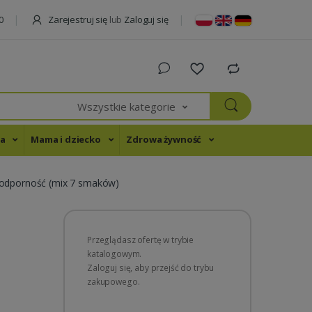
Zarejestruj się
lub
Zaloguj się
0
Wszystkie kategorie
na
Mama i dziecko
Zdrowa żywność
 odporność (mix 7 smaków)
Przeglądasz ofertę w trybie
katalogowym.
Zaloguj się, aby przejść do trybu
zakupowego.