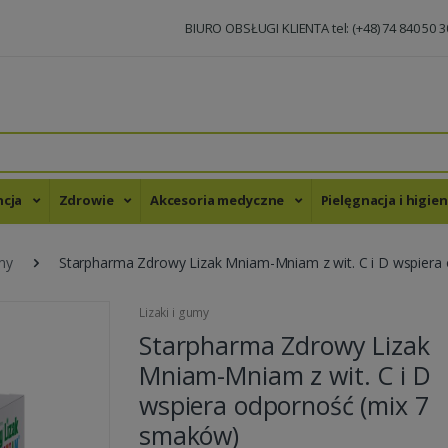
BIURO OBSŁUGI KLIENTA tel: (+48) 74 840 50 3
ncja
Zdrowie
Akcesoria medyczne
Pielęgnacja i higie
umy
Starpharma Zdrowy Lizak Mniam-Mniam z wit. C i D wspiera
Lizaki i gumy
Starpharma Zdrowy Lizak
Mniam-Mniam z wit. C i D
wspiera odporność (mix 7
smaków)