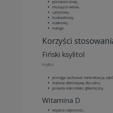
pomarańczowy,
musująca wiśnia,
cytrynowy,
truskawkowy,
malinowy,
mango.
Korzyści stosowani
Fiński ksylitol
Ksylitol:
pomaga zachować mineralizację zęb
stanowi alternatywę dla cukru,
posiada niski indeks glikemiczny.
Witamina D
wspiera odporność,