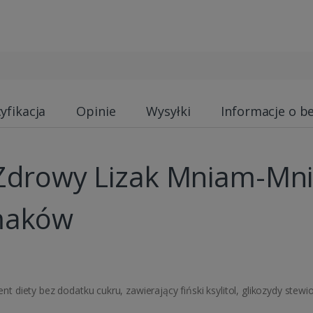
yfikacja
Opinie
Wysyłki
Informacje o b
drowy Lizak Mniam-Mni
smaków
 diety bez dodatku cukru, zawierający fiński ksylitol, glikozydy ste