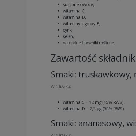
suszone owoce,
witamina C,
witamina D,
witaminy z grupy B,
cynk,
selen,
naturalne barwniki roślinne.
Zawartość składni
Smaki: truskawkowy,
W 1 lizaku:
witamina C – 12 mg (15% RWS),
witamina D – 2,5 µg (50% RWS).
Smaki: ananasowy, w
W 1 lizaku: