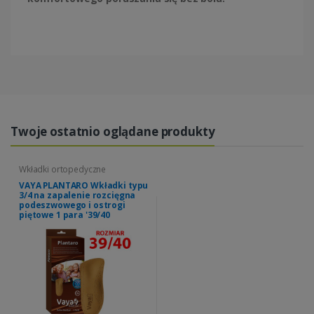
Twoje ostatnio oglądane produkty
Wkładki ortopedyczne
VAYA PLANTARO Wkładki typu
3/4 na zapalenie rozcięgna
podeszwowego i ostrogi
piętowe 1 para '39/40