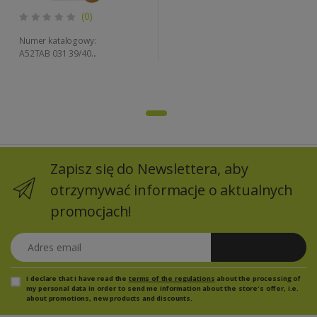
(0)
Numer katalogowy:
A52TAB 031 39/40...
Zapisz się do Newslettera, aby
otrzymywać informacje o aktualnych
promocjach!
Adres email
Zapisz się
I declare that I have read the
terms of the regulations
about the processing of
my personal data in order to send me information about the store's offer, i.e.
about promotions, new products and discounts.