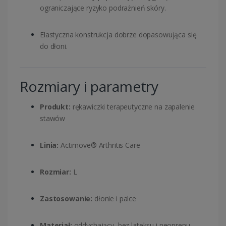
ograniczające ryzyko podrażnień skóry.
Elastyczna konstrukcja dobrze dopasowująca się
do dłoni.
Rozmiary i parametry
Produkt:
rękawiczki terapeutyczne na zapalenie
stawów
Linia:
Actimove® Arthritis Care
Rozmiar:
L
Zastosowanie:
dłonie i palce
Materiał:
oddychający, bez lateksu i neoprenu