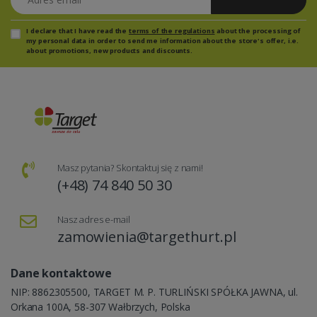
I declare that I have read the
terms of the regulations
about the processing of
my personal data in order to send me information about the store's offer, i.e.
about promotions, new products and discounts.
Masz pytania? Skontaktuj się z nami!
(+48) 74 840 50 30
Nasz adres e-mail
zamowienia@targethurt.pl
Dane kontaktowe
NIP: 8862305500, TARGET M. P. TURLIŃSKI SPÓŁKA JAWNA, ul.
Orkana 100A, 58-307 Wałbrzych, Polska