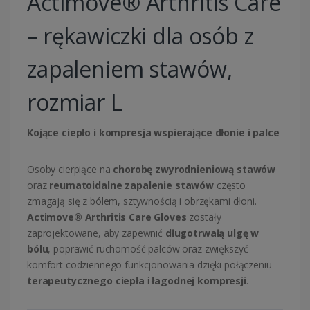
Actimove® Arthritis Care
– rękawiczki dla osób z
zapaleniem stawów,
rozmiar L
Kojące ciepło i kompresja wspierające dłonie i palce
Osoby cierpiące na
chorobę zwyrodnieniową stawów
oraz
reumatoidalne zapalenie stawów
często
zmagają się z bólem, sztywnością i obrzękami dłoni.
Actimove® Arthritis Care Gloves
zostały
zaprojektowane, aby zapewnić
długotrwałą ulgę w
bólu
, poprawić ruchomość palców oraz zwiększyć
komfort codziennego funkcjonowania dzięki połączeniu
terapeutycznego ciepła
i
łagodnej kompresji
.