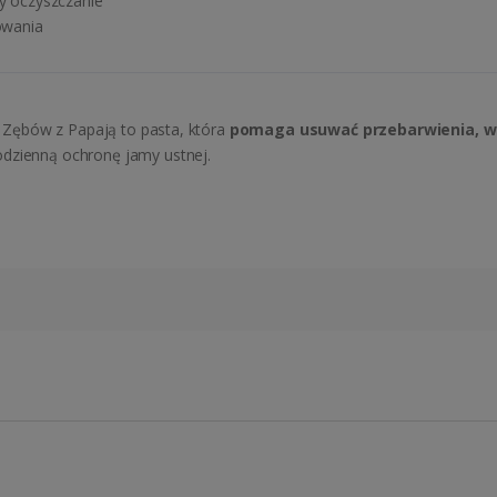
 oczyszczanie
owania
Zębów z Papają to pasta, która
pomaga usuwać przebarwienia, wsp
odzienną ochronę jamy ustnej.