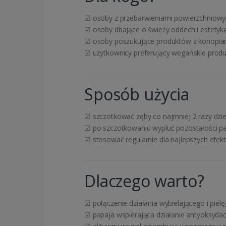
☑ osoby z przebarwieniami powierzchniow
☑ osoby dbające o świeży oddech i estetyk
☑ osoby poszukujące produktów z konopia
☑ użytkownicy preferujący wegańskie produk
Sposób użycia
☑ szczotkować zęby co najmniej 2 razy dzi
☑ po szczotkowaniu wypluć pozostałości p
☑ stosować regularnie dla najlepszych efek
Dlaczego warto?
☑ połączenie działania wybielającego i piel
☑ papaja wspierająca działanie antyoksyda