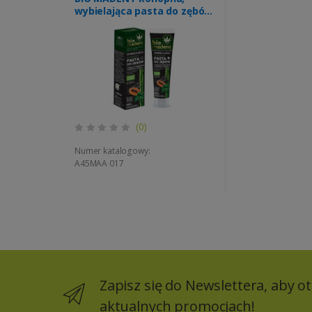
wybielająca pasta do zębów
z węglem drzewnym i
papają 100ml (k=12)
(0)
Numer katalogowy:
A45MAA 017
Zapisz się do Newslettera, aby 
aktualnych promocjach!