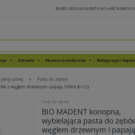
BIURO OBSŁUGI KLIENTA tel: (+48) 74 840 50 3
ncja
Zdrowie
Akcesoria medyczne
Pielęgnacja i higie
 jamy ustnej
Pasty do zębów
ów z węglem drzewnym i papają 100ml (k=12)
Pasty do zębów
BIO MADENT konopna,
wybielająca pasta do zębó
węglem drzewnym i papaj