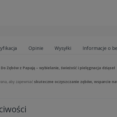
yfikacja
Opinie
Wysyłki
Informacje o b
o Zębów z Papają – wybielanie, świeżość i pielęgnacja dziąseł
wana, aby zapewniać
skuteczne oczyszczanie zębów, wsparcie natur
ciwości