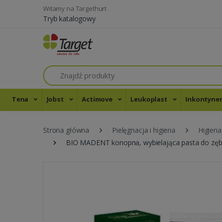
Witamy na Targethurt
Tryb katalogowy
Szukaj
Tena
Jobst
Actimove
Leukoplast
Inkontyne
Strona główna
Pielęgnacja i higiena
Higiena
BIO MADENT konopna, wybielająca pasta do zęb