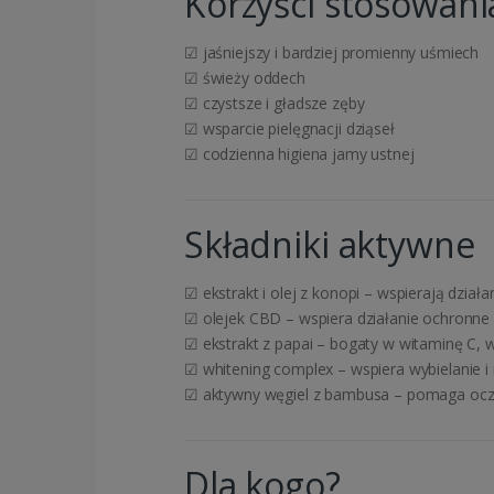
Korzyści stosowani
☑ jaśniejszy i bardziej promienny uśmiech
☑ świeży oddech
☑ czystsze i gładsze zęby
☑ wsparcie pielęgnacji dziąseł
☑ codzienna higiena jamy ustnej
Składniki aktywne
☑ ekstrakt i olej z konopi – wspierają działa
☑ olejek CBD – wspiera działanie ochronne
☑ ekstrakt z papai – bogaty w witaminę C, 
☑ whitening complex – wspiera wybielanie i r
☑ aktywny węgiel z bambusa – pomaga ocz
Dla kogo?