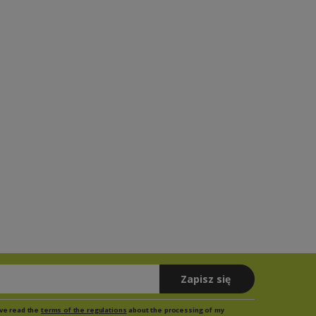
Zapisz się
have read the
terms of the regulations
about the processing of my