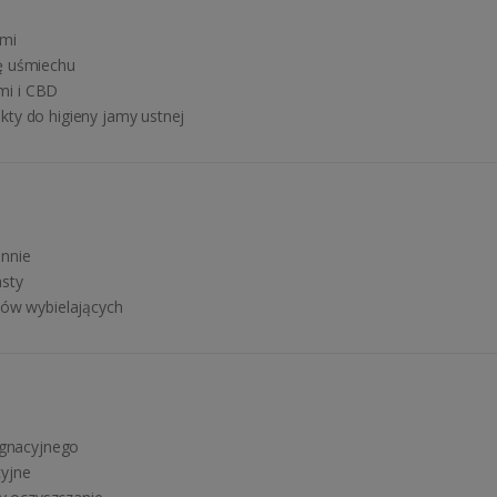
ymi
ę uśmiechu
mi i CBD
ty do higieny jamy ustnej
ennie
asty
tów wybielających
ęgnacyjnego
cyjne