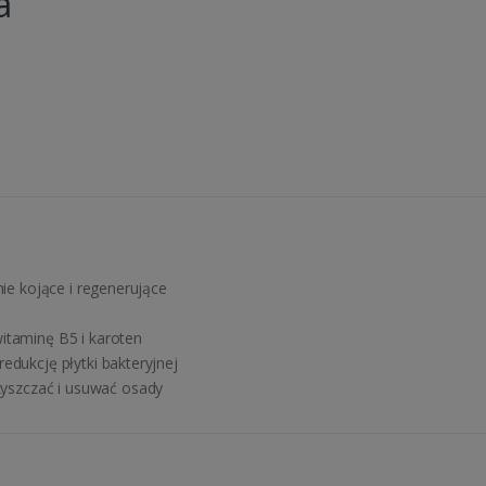
a
nie kojące i regenerujące
witaminę B5 i karoten
edukcję płytki bakteryjnej
yszczać i usuwać osady