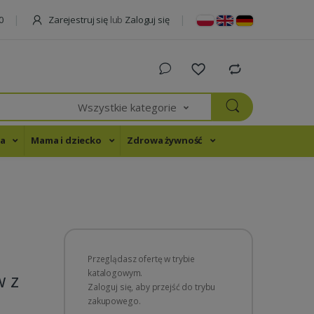
Zarejestruj się
lub
Zaloguj się
0
Wszystkie kategorie
na
Mama i dziecko
Zdrowa żywność
Przeglądasz ofertę w trybie
katalogowym.
w z
Zaloguj się, aby przejść do trybu
ą
zakupowego.