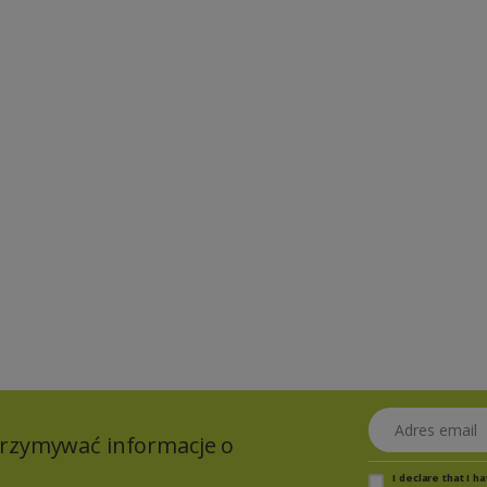
Adres email
otrzymywać informacje o
I declare that I 