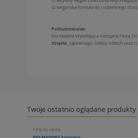
☑ aktywny węgiel z bambusa wspomagający
☑ wegańska formuła do codziennego stos
Podsumowanie:
Bio Madent Wybielająca Konopna Pasta Do 
dziąsła
, zapewniając świeży oddech oraz c
Twoje ostatnio oglądane produkty
Pasty do zębów
BIO MADENT konopna,