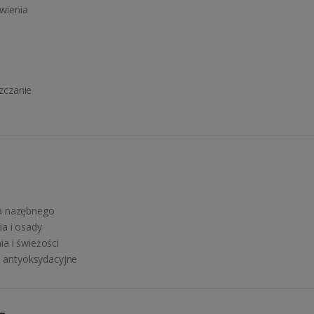
wienia
zczanie
ia nazębnego
a i osady
a i świeżości
 i antyoksydacyjne