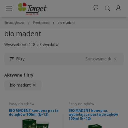
Strona główna
Producenci
bio madent
bio madent
Wyświetlono 1–8 z 8 wyników
Filtry
Sortowanie domyślne
Aktywne filtry
bio madent
Pasty do zębów
Pasty do zębów
BIO MADENT konopna pasta
BIO MADENT konopna,
do zębów 100ml (k=12)
wybielająca pasta do zębów
100ml (k=12)