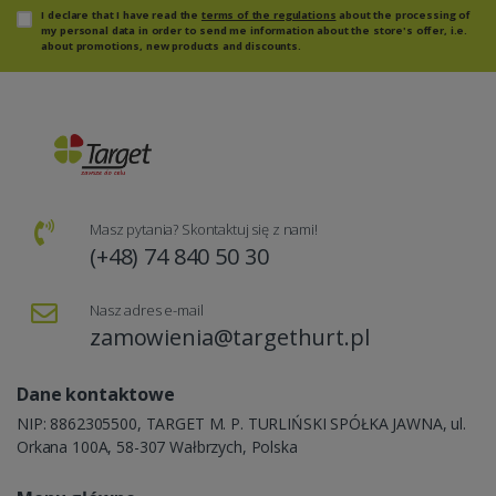
I declare that I have read the
terms of the regulations
about the processing of
my personal data in order to send me information about the store's offer, i.e.
about promotions, new products and discounts.
Masz pytania? Skontaktuj się z nami!
(+48) 74 840 50 30
Nasz adres e-mail
zamowienia@targethurt.pl
Dane kontaktowe
NIP: 8862305500, TARGET M. P. TURLIŃSKI SPÓŁKA JAWNA, ul.
Orkana 100A, 58-307 Wałbrzych, Polska