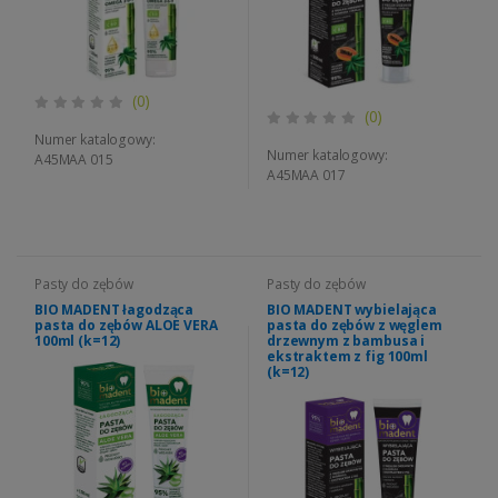
(0)
(0)
Numer katalogowy:
Numer katalogowy:
A45MAA 015
A45MAA 017
Pasty do zębów
Pasty do zębów
BIO MADENT łagodząca
BIO MADENT wybielająca
pasta do zębów ALOE VERA
pasta do zębów z węglem
100ml (k=12)
drzewnym z bambusa i
ekstraktem z fig 100ml
(k=12)