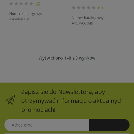
(0)
(0)
Numer katalogowy:
Numer katalogowy:
A45MAA 045
A45MAA 049
Wyświetlono 1–8 z 8 wyników
Zapisz się do Newslettera, aby
otrzymywać informacje o aktualnych
promocjach!
Adres email
Zapisz się