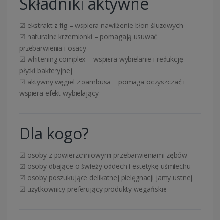
Składniki aktywne
☑ ekstrakt z fig – wspiera nawilżenie błon śluzowych
☑ naturalne krzemionki – pomagają usuwać
przebarwienia i osady
☑ whitening complex – wspiera wybielanie i redukcję
płytki bakteryjnej
☑ aktywny węgiel z bambusa – pomaga oczyszczać i
wspiera efekt wybielający
Dla kogo?
☑ osoby z powierzchniowymi przebarwieniami zębów
☑ osoby dbające o świeży oddech i estetykę uśmiechu
☑ osoby poszukujące delikatnej pielęgnacji jamy ustnej
☑ użytkownicy preferujący produkty wegańskie