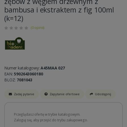
zębów z węglem drzewnym z
bambusa i ekstraktem z fig 100ml
(k=12)
(0 opinii)
Numer katalogowy:
A45MAA 027
EAN:
5902643060180
BLOZ:
7081043
Zadaj pytanie
Zapytanie ofertowe
Udostępnij
Przeglądasz ofertę w trybie katalogowym.
Zaloguj się, aby przejść do trybu zakupowego.