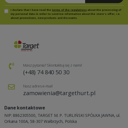
I declare that I have read the
terms of the regulations
about the processing of
my personal data in order to send me information about the store's offer, i.e.
about promotions, new products and discounts.
Masz pytania? Skontaktuj się z nami!
(+48) 74 840 50 30
Nasz adres e-mail
zamowienia@targethurt.pl
Dane kontaktowe
NIP: 8862305500, TARGET M. P. TURLIŃSKI SPÓŁKA JAWNA, ul.
Orkana 100A, 58-307 Wałbrzych, Polska