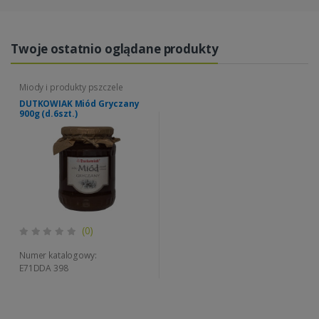
Twoje ostatnio oglądane produkty
Miody i produkty pszczele
DUTKOWIAK Miód Gryczany
900g (d.6szt.)
(0)
Numer katalogowy:
E71DDA 398