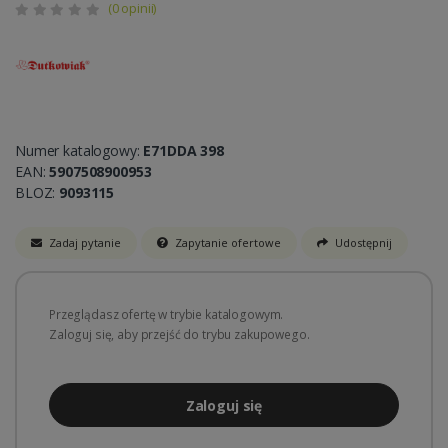
(0 opinii)
Numer katalogowy:
E71DDA 398
EAN:
5907508900953
BLOZ:
9093115
Zadaj pytanie
Zapytanie ofertowe
Udostępnij
Przeglądasz ofertę w trybie katalogowym.
Zaloguj się, aby przejść do trybu zakupowego.
Zaloguj się