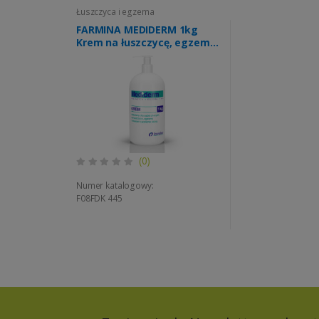
Łuszczyca i egzema
FARMINA MEDIDERM 1kg
Krem na łuszczycę, egzemę,
atopowe zapalenie skóry
(k=6)
(0)
Numer katalogowy:
F08FDK 445