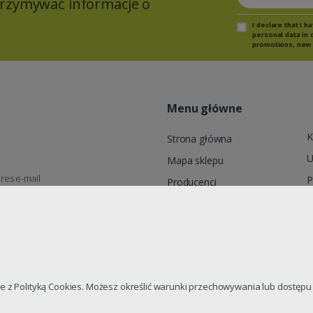
otrzymywać informacje o
I declare that I 
personal data in 
promotions, new 
Menu główne
K
Strona główna
U
Mapa sklepu
res e-mail
P
Producenci
wienia@targethurt.pl
R
Moje konto
Promocje
A, ul. Orkana 100A, 58-307
dnie z Polityką Cookies. Możesz określić warunki przechowywania lub dostę