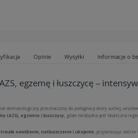
yfikacja
Opinie
Wysyłki
Informacje o b
S, egzemę i łuszczycę – intensywn
arat dermatologiczny przeznaczony do pielęgnacji skóry suchej, wrażl
y (AZS), egzemie i łuszczycy
, gdzie niezbędna jest skuteczna rege
trwałe nawilżenie, natłuszczenie i ukojenie
, przywracając skórze