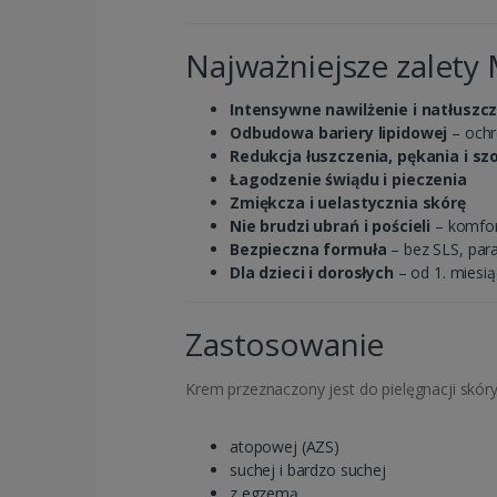
Najważniejsze zalet
Intensywne nawilżenie i natłuszc
Odbudowa bariery lipidowej
– ochr
Redukcja łuszczenia, pękania i sz
Łagodzenie świądu i pieczenia
Zmiękcza i uelastycznia skórę
Nie brudzi ubrań i pościeli
– komfor
Bezpieczna formuła
– bez SLS, par
Dla dzieci i dorosłych
– od 1. miesią
Zastosowanie
Krem przeznaczony jest do pielęgnacji skóry
atopowej (AZS)
suchej i bardzo suchej
z egzemą