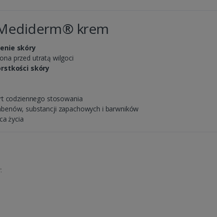
y Mediderm® krem
zenie skóry
ona przed utratą wilgoci
orstkości skóry
t codziennego stosowania
abenów, substancji zapachowych i barwników
ca życia
: