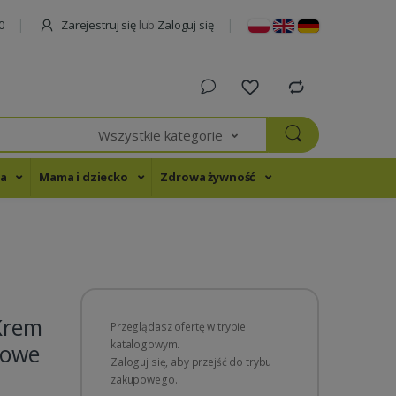
Zarejestruj się
lub
Zaloguj się
0
Wszystkie kategorie
na
Mama i dziecko
Zdrowa żywność
Krem
Przeglądasz ofertę w trybie
katalogowym.
powe
Zaloguj się, aby przejść do trybu
zakupowego.