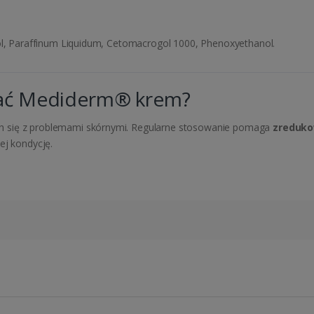
hol, Paraffinum Liquidum, Cetomacrogol 1000, Phenoxyethanol.
rać Mediderm® krem?
h się z problemami skórnymi. Regularne stosowanie pomaga
zredukow
ej kondycję.