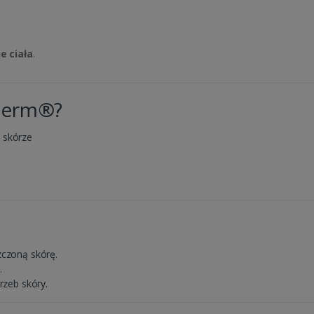
e ciała
.
iderm®?
 skórze
zczoną skórę.
.
rzeb skóry.