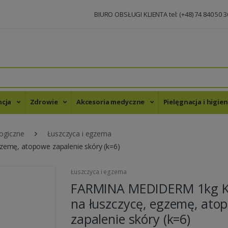
BIURO OBSŁUGI KLIENTA tel: (+48) 74 840 50 3
ncja
Zdrowie
Akcesoria medyczne
Pielęgnacja i higie
ogiczne
Łuszczyca i egzema
mę, atopowe zapalenie skóry (k=6)
Łuszczyca i egzema
FARMINA MEDIDERM 1kg 
na łuszczycę, egzemę, ato
zapalenie skóry (k=6)