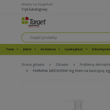
Witamy na Targethurt
Tryb katalogowy
Szukaj
Tena
Jobst
Actimove
Leukoplast
Inkontyne
Strona główna
Zdrowie
Problemy dermatol
FARMINA MEDIDERM 1kg Krem na łuszczycę, egze