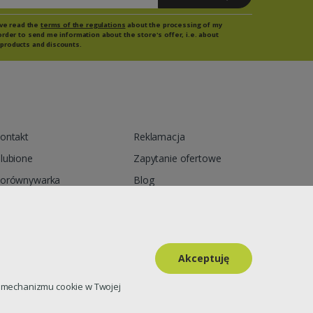
have read the
terms of the regulations
about the processing of my
order to send me information about the store's offer, i.e. about
products and discounts.
ontakt
Reklamacja
lubione
Zapytanie ofertowe
orównywarka
Blog
egulamin
Polityka prywatności
Akceptuję
pu mechanizmu cookie w Twojej