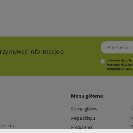
Adres email
otrzymywać informacje o
I declare that I 
personal data in 
promotions, new 
Menu główne
K
Strona główna
U
Mapa sklepu
res e-mail
P
Producenci
wienia@targethurt.pl