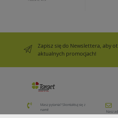
Zapisz się do Newslettera, aby 
aktualnych promocjach!
Masz pytania? Skontaktuj się z
nami!
Nasz ad
(+48) 74 840 50 30
zamo