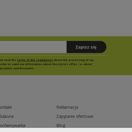
Zapisz się
have read the
terms of the regulations
about the processing of my
order to send me information about the store's offer, i.e. about
products and discounts.
ontakt
Reklamacja
lubione
Zapytanie ofertowe
orównywarka
Blog