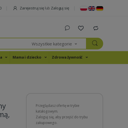
Zarejestruj się
lub
Zaloguj się
0
Wszystkie kategorie
na
Mama i dziecko
Zdrowa żywność
ny
Przeglądasz ofertę w trybie
katalogowym.
mą,
Zaloguj się, aby przejść do trybu
zakupowego.