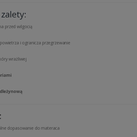
zalety:
a przed wilgocią
 powietrza i ogranicza przegrzewanie
kóry wrażliwej
eriami
odleżynową
:
alne dopasowanie do materaca