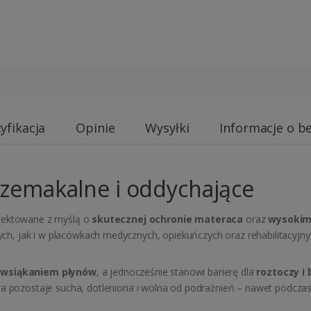
yfikacja
Opinie
Wysyłki
Informacje o b
rzemakalne i oddychające
ojektowane z myślą o
skutecznej ochronie materaca
oraz
wysokim
, jak i w placówkach medycznych, opiekuńczych oraz rehabilitacyjny
 wsiąkaniem płynów
, a jednocześnie stanowi barierę dla
roztoczy i 
a pozostaje sucha, dotleniona i wolna od podrażnień – nawet podcza