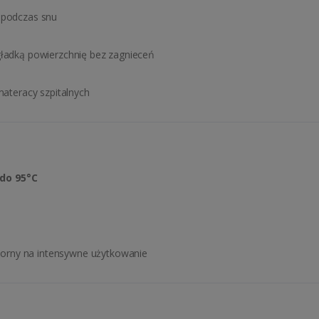
 podczas snu
gładką powierzchnię bez zagnieceń
materacy szpitalnych
:
do 95°C
porny na intensywne użytkowanie