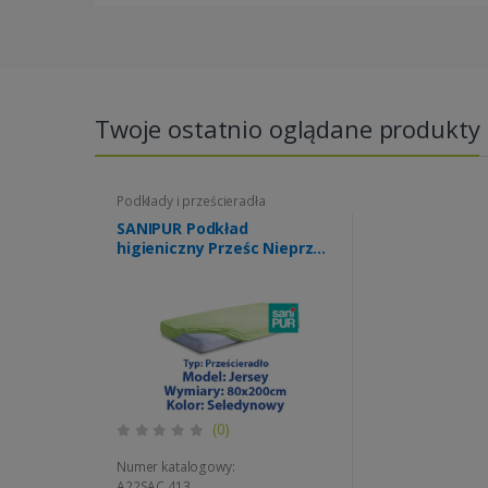
Twoje ostatnio oglądane produkty
Podkłady i prześcieradła
SANIPUR Podkład
higieniczny Prześc Nieprze.
Jersey z gumą, Seledynowy,
roz.80x200cm (TS0106_0152)
(0)
Numer katalogowy:
A22SAC 413