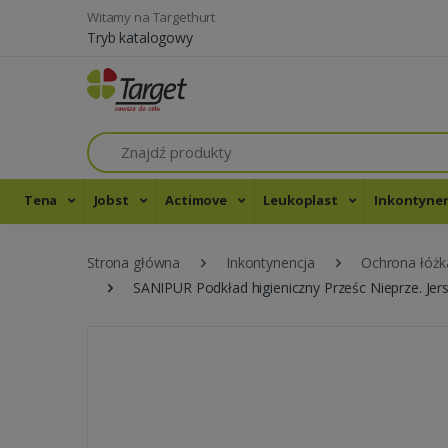
Witamy na Targethurt
Tryb katalogowy
Szukaj
Tena
Jobst
Actimove
Leukoplast
Inkontyne
Strona główna
Inkontynencja
Ochrona łóżk
SANIPUR Podkład higieniczny Prześc Nieprze. Je