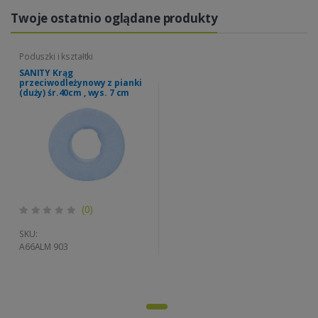
Twoje ostatnio oglądane produkty
Poduszki i kształtki
SANITY Krąg
przeciwodleżynowy z pianki
(duży) śr.40cm , wys. 7 cm
(0)
SKU:
A66ALM 903