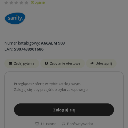
(0 opinii)
Numer katalogowy:
A66ALM 903
EAN:
5907438901686
Zadaj pytanie
Zapytanie ofertowe
Udostępnij
Przeglądasz ofertę w trybie katalogowym.
Zaloguj się, aby przejść do trybu zakupowego.
Zaloguj się
Ulubione
Porównywarka