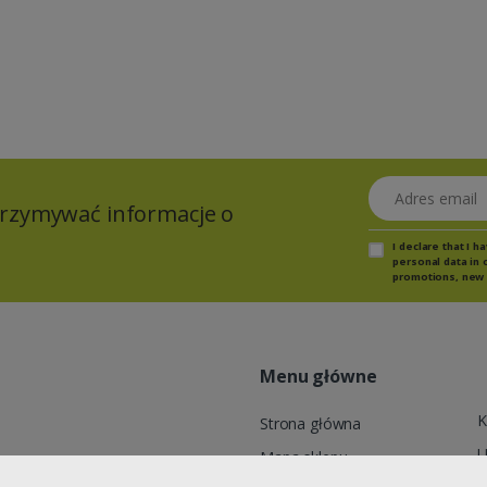
Adres email
otrzymywać informacje o
I declare that I 
personal data in 
promotions, new 
Menu główne
K
Strona główna
U
Mapa sklepu
res e-mail