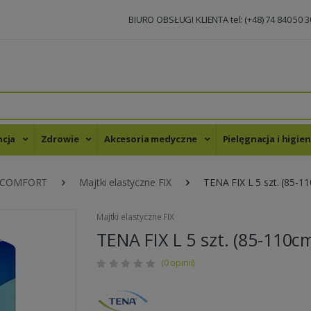
BIURO OBSŁUGI KLIENTA tel: (+48) 74 840 50 3
ncja
Zdrowie
Akcesoria medyczne
Pielęgnacja i higie
ne COMFORT
Majtki elastyczne FIX
TENA FIX L 5 szt. (85-1
Majtki elastyczne FIX
TENA FIX L 5 szt. (85-110c
(0 opinii)