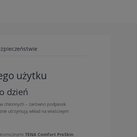
ezpieczeństwie
nego użytku
o dzień
ów chłonnych – zarówno podpasek
ecznie utrzymują wkład na właściwym
anatomicznymi
TENA Comfort ProSkin
.