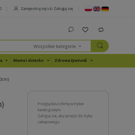
Zarejestruj się
lub
Zaloguj się
0
Wszystkie kategorie
na
Mama i dziecko
Zdrowa żywność
10cm)
m)
Przeglądasz ofertę w trybie
katalogowym.
Zaloguj się, aby przejść do trybu
zakupowego.