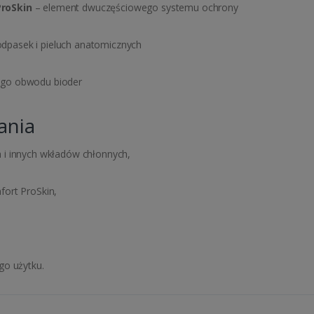
roSkin
– element dwuczęściowego systemu ochrony
dpasek i pieluch anatomicznych
go obwodu bioder
ania
 i innych wkładów chłonnych,
ort ProSkin,
go użytku.