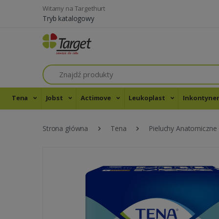
Witamy na Targethurt
Tryb katalogowy
Szukaj
Tena
Jobst
Actimove
Leukoplast
Inkontyne
Strona główna
Tena
Pieluchy Anatomicz