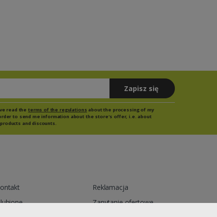
Zapisz się
have read the
terms of the regulations
about the processing of my
order to send me information about the store's offer, i.e. about
products and discounts.
ontakt
Reklamacja
lubione
Zapytanie ofertowe