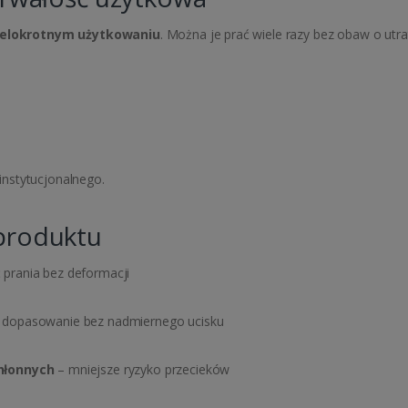
elokrotnym użytkowaniu
. Można je prać wiele razy bez obaw o utrat
,
nstytucjonalnego.
produktu
prania bez deformacji
dopasowanie bez nadmiernego ucisku
hłonnych
– mniejsze ryzyko przecieków