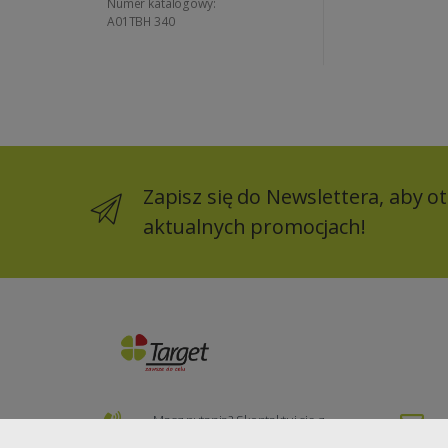
Numer katalogowy:
A01TBH 340
Zapisz się do Newslettera, aby 
aktualnych promocjach!
Masz pytania? Skontaktuj się z
nami!
Nasz ad