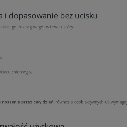
a i dopasowanie bez ucisku
ękkiego, rozciągliwego materiału, który:
w,
wkładu chłonnego,
noszenie przez cały dzień
, również u osób aktywnych lub wymaga
trwałość użytkowa