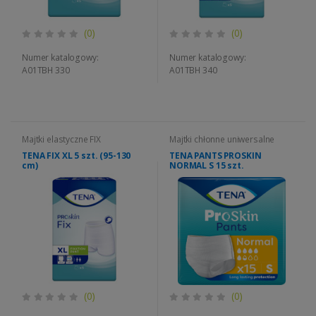
(0)
(0)
Numer katalogowy:
Numer katalogowy:
A01TBH 330
A01TBH 340
Majtki elastyczne FIX
Majtki chłonne uniwersalne
TENA FIX XL 5 szt. (95-130
TENA PANTS PROSKIN
cm)
NORMAL S 15 szt.
(0)
(0)