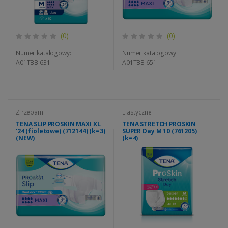
(0)
(0)
Numer katalogowy:
Numer katalogowy:
A01TBB 631
A01TBB 651
Z rzepami
Elastyczne
TENA SLIP PROSKIN MAXI XL
TENA STRETCH PROSKIN
'24 (fioletowe) (712144) (k=3)
SUPER Day M 10 (761205)
(NEW)
(k=4)