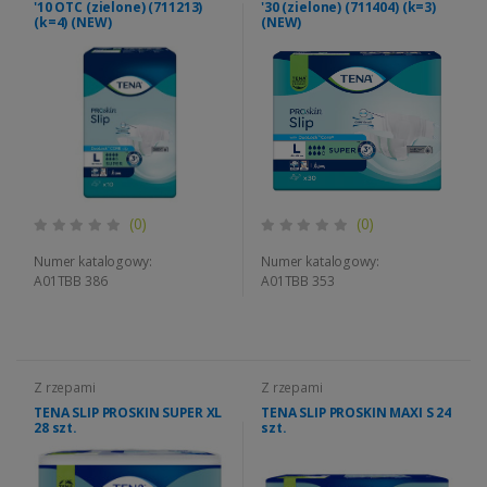
'10 OTC (zielone) (711213)
'30 (zielone) (711404) (k=3)
(k=4) (NEW)
(NEW)
(0)
(0)
Numer katalogowy:
Numer katalogowy:
A01TBB 386
A01TBB 353
Z rzepami
Z rzepami
TENA SLIP PROSKIN SUPER XL
TENA SLIP PROSKIN MAXI S 24
28 szt.
szt.