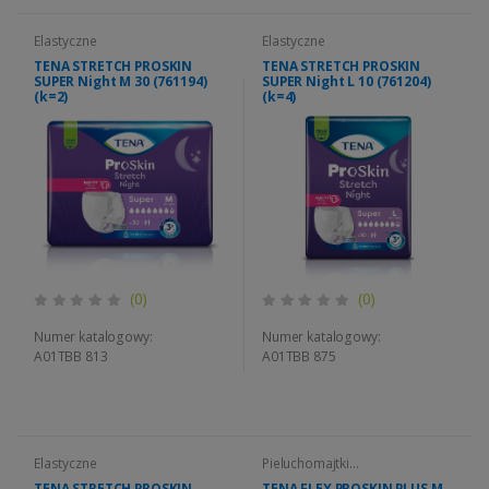
Elastyczne
Elastyczne
TENA STRETCH PROSKIN
TENA STRETCH PROSKIN
SUPER Night M 30 (761194)
SUPER Night L 10 (761204)
(k=2)
(k=4)
(0)
(0)
Numer katalogowy:
Numer katalogowy:
A01TBB 813
A01TBB 875
Elastyczne
Pieluchomajtki
SLIP/FLEX/STRETCH
TENA STRETCH PROSKIN
TENA FLEX PROSKIN PLUS M