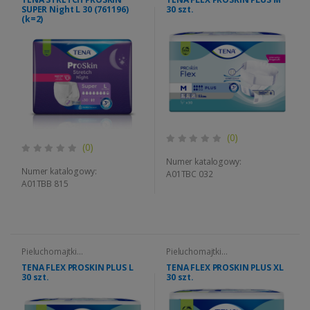
SUPER Night L 30 (761196)
30 szt.
(k=2)
(0)
(0)
Numer katalogowy:
Numer katalogowy:
A01TBC 032
A01TBB 815
Pieluchomajtki
Pieluchomajtki
SLIP/FLEX/STRETCH
SLIP/FLEX/STRETCH
TENA FLEX PROSKIN PLUS L
TENA FLEX PROSKIN PLUS XL
30 szt.
30 szt.