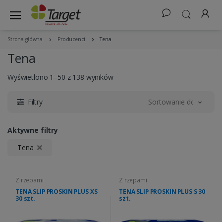
Strona główna
Producenci
Tena
Tena
Wyświetlono 1–50 z 138 wyników
Filtry
Sortowanie domyślne
Aktywne filtry
Tena
Z rzepami
Z rzepami
TENA SLIP PROSKIN PLUS XS
TENA SLIP PROSKIN PLUS S 30
30 szt.
szt.