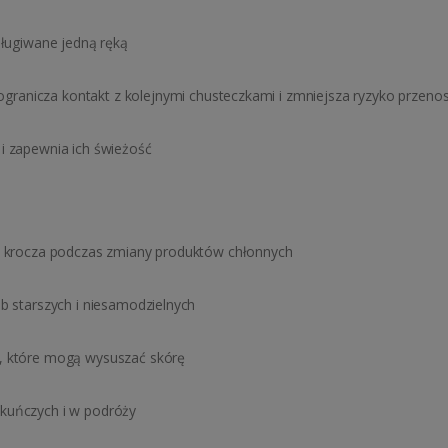
sługiwane jedną ręką
ogranicza kontakt z kolejnymi chusteczkami i zmniejsza ryzyko przen
i zapewnia ich świeżość
cy krocza podczas zmiany produktów chłonnych
b starszych i niesamodzielnych
, które mogą wysuszać skórę
kuńczych i w podróży