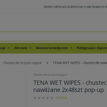
BIURO OBSŁUGI KLIENTA tel: (+48) 74 840 50 3
ncja
Zdrowie
Akcesoria medyczne
Pielęgnacja i higie
Chusteczki oczyszczające
TENA WET WIPES - chusteczki nawi
Chusteczki oczyszczające
TENA WET WIPES - chustec
nawilżane 2x48szt pop-up
(0 opinii)