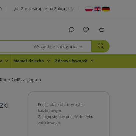
Zarejestruj się
lub
Zaloguj się
0
Wszystkie kategorie
na
Mama i dziecko
Zdrowa żywność
lżane 2x48szt pop-up
zki
Przeglądasz ofertę w trybie
katalogowym.
Zaloguj się, aby przejść do trybu
zakupowego.