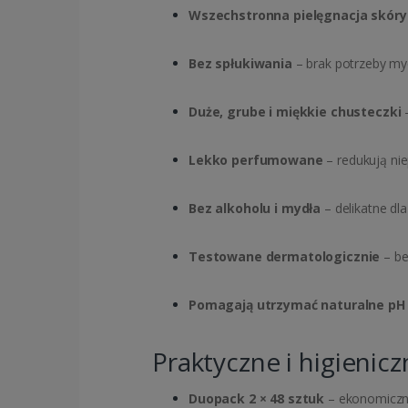
Wszechstronna pielęgnacja skóry
Bez spłukiwania
– brak potrzeby myc
Duże, grube i miękkie chusteczki
–
Lekko perfumowane
– redukują ni
Bez alkoholu i mydła
– delikatne dla
Testowane dermatologicznie
– be
Pomagają utrzymać naturalne pH
Praktyczne i higieni
Duopack 2 × 48 sztuk
– ekonomiczne