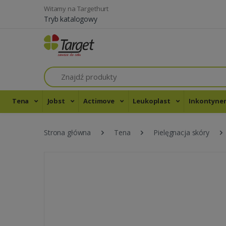
Witamy na Targethurt
Tryb katalogowy
Szukaj
Tena
Jobst
Actimove
Leukoplast
Inkontyne
Strona główna
Tena
Pielęgnacja skóry