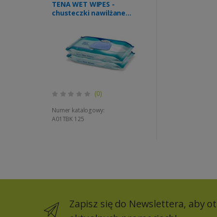
TENA WET WIPES -
chusteczki nawilżane
2x48szt pop-up
(0)
Numer katalogowy:
A01TBK 125
Zapisz się do Newslettera, aby 