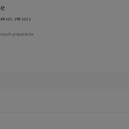
we
 48 szt. (96 szt.)
kowych preparatów